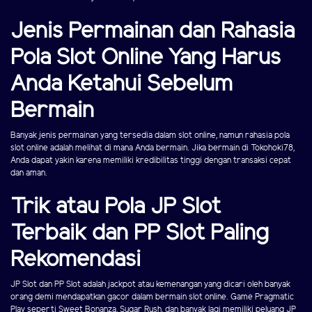
Jenis Permainan dan Rahasia
Pola Slot Online Yang Harus
Anda Ketahui Sebelum
Bermain
Banyak jenis permainan yang tersedia dalam slot online, namun rahasia pola
slot online adalah melihat di mana Anda bermain. Jika bermain di Tokohoki78,
Anda dapat yakin karena memiliki kredibilitas tinggi dengan transaksi cepat
dan aman.
Trik atau Pola JP Slot
Terbaik dan PP Slot Paling
Rekomendasi
JP Slot dan PP Slot adalah jackpot atau kemenangan yang dicari oleh banyak
orang demi mendapatkan gacor dalam bermain slot online. Game Pragmatic
Play seperti Sweet Bonanza, Sugar Rush, dan banyak lagi memiliki peluang JP