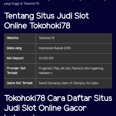
yang tinggi di Tokohoki78.
Tentang Situs Judi Slot
Online Tokohoki78
Website
Tokohoki78
Mata Uang
Indonesian Rupiah (IDR)
Min Deposit
10.000 IDR
Provider Slot
Pragmatic Play, Idn slot, Playtech, Microgaming,
Terbaik
Habanero
Game Slot Terbaik
Sweet Bonanza, Gate of Olympus, Koi Gate
Tokohoki78 Cara Daftar Situs
Judi Slot Online Gacor