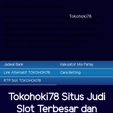
MENCEGAH PERJUDIAN DI BAWAH UMUR
Tokohoki78
Anda harus minimal 18 tahun untuk bermain di
. Kami
melakukan pemeriksaan untuk memastikan bahwa tidak ada orang di
bawah usia hukum memiliki akses ke situs game kami. Penyediaan
informasi yang tidak akurat atau tidak jujur tentang usia pemain akan
mengakibatkan perampasan setiap kemenangan dan dapat
mengakibatkan sipil dan / atau tuntutan pidana.
Jadwal Bank
Kalkulator Mix Parlay
Link Alternatif TOKOHOKI78
Cara Betting
RTP Slot TOKOHOKI78
Tokohoki78 Situs Judi
Slot Terbesar dan