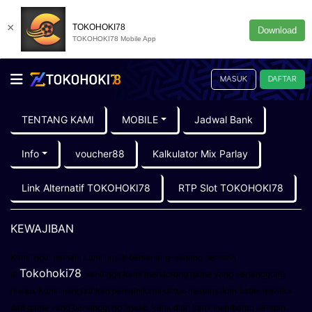
×
TOKOHOKI78
Download
TOKOHOKI78 Mobile App
MASUK
DAFTAR
TENTANG KAMI
MOBILE
Jadwal Bank
Info
voucher88
Kalkulator Mix Parlay
Link Alternatif TOKOHOKI78
RTP Slot TOKOHOKI78
KEWAJIBAN
Kami ingin pemain kami untuk bersenang-senang bermain
Tokohoki78
di
, sehingga kami mendorong game yang bertanggung
jawab. Kami mengizinkan pemain kami untuk menentukan batas mereka
dari game yang bertanggung jawab, kemudian kami membantu dengan