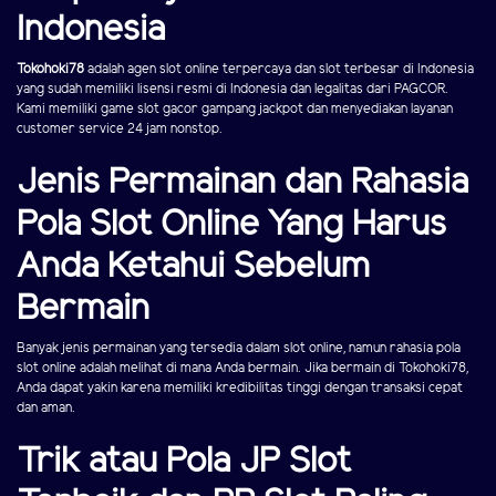
Indonesia
Tokohoki78
adalah agen slot online terpercaya dan slot terbesar di Indonesia
yang sudah memiliki lisensi resmi di Indonesia dan legalitas dari PAGCOR.
Kami memiliki game slot gacor gampang jackpot dan menyediakan layanan
customer service 24 jam nonstop.
Jenis Permainan dan Rahasia
Pola Slot Online Yang Harus
Anda Ketahui Sebelum
Bermain
Banyak jenis permainan yang tersedia dalam slot online, namun rahasia pola
slot online adalah melihat di mana Anda bermain. Jika bermain di Tokohoki78,
Anda dapat yakin karena memiliki kredibilitas tinggi dengan transaksi cepat
dan aman.
Trik atau Pola JP Slot